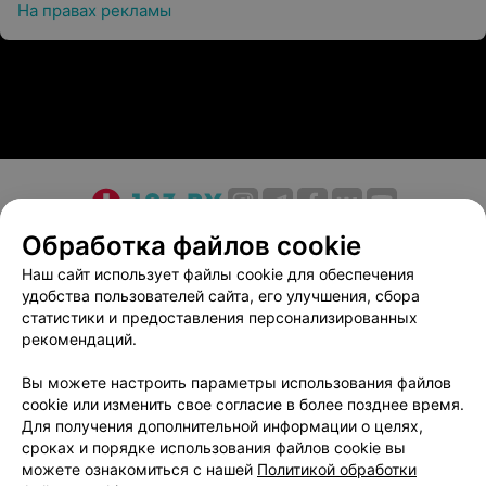
На правах рекламы
О проекте
Новости проекта
Размещение рекламы
Обработка файлов cookie
Медицинский маркетинг
Публичный договор
Наш сайт использует файлы cookie для обеспечения
удобства пользователей сайта, его улучшения, сбора
Пользовательское соглашение
Способы оплаты
статистики и предоставления персонализированных
Вакансии
Партнеры
рекомендаций.
Написать руководителю 103.by
Вы можете настроить параметры использования файлов
Написать в поддержку
cookie или изменить свое согласие в более позднее время.
Персональные настройки cookie
Для получения дополнительной информации о целях,
сроках и порядке использования файлов cookie вы
Обработка персональных данных
можете ознакомиться с нашей
Политикой обработки